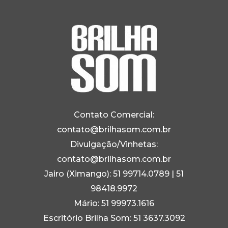
Contato Comercial:
contato@brilhasom.com.br
Divulgação/Vinhetas:
contato@brilhasom.com.br
Jairo (Ximango):
51 99714.0789
|
51
98418.9972
Mário:
51 99973.1616
Escritório Brilha Som:
51 3637.3092